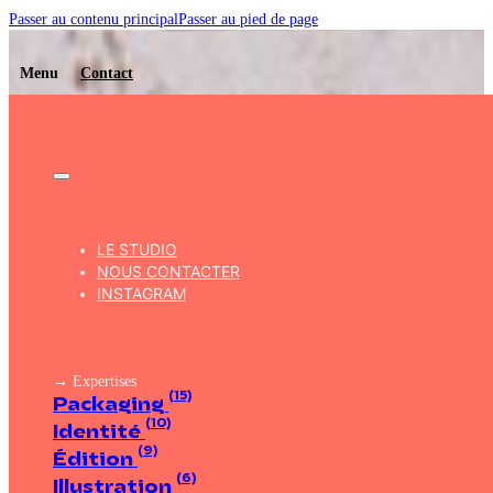
Passer au contenu principal
Passer au pied de page
Menu
Contact
Domaines Ott
Terroirs de Provence
LE STUDIO
NOUS CONTACTER
INSTAGRAM
→ Expertises
(15)
Packaging
(10)
Identité
(9)
Édition
(6)
Illustration