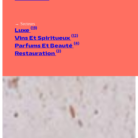
→ Secteurs
(15)
Luxe
(12)
Vins Et Spiritueux
(4)
Parfums Et Beauté
(3)
Restauration